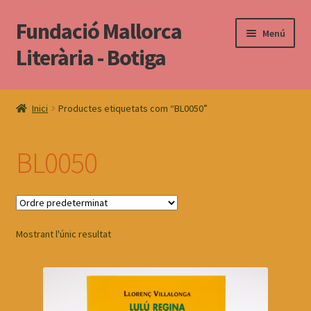
Fundació Mallorca
Salta
Vés
Menú
a
al
Literària - Botiga
navegació
contingut
Torna al web
Inici
Productes etiquetats com “BL0050”
BL0050
Mostrant l'únic resultat