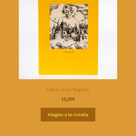
Llibre: «Lulú Regina»
10,00
€
Afegeix a la cistella