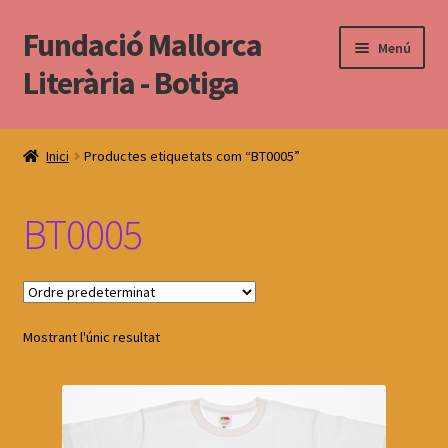
Fundació Mallorca
Salta
Vés
Menú
a
al
Literària - Botiga
navegació
contingut
Torna al web
Inici
Productes etiquetats com “BT0005”
BT0005
Mostrant l'únic resultat