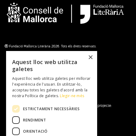
Fundació Mallorca Literària 2026. Tots els drets reservats.
×
Aquest lloc web utilitza
galetes
Subscriu-te al newsletter
Aquest lloc web utilitza galetes per millorar
NEWSLETTER
l'experiència de l'usuari. En utilitzar-lo,
acceptau totes les galetes d’acord amb la
nostra Política de galetes.
Llegir-ne més
La Fundació Mallorca Literària forma part del projecte:
ESTRICTAMENT NECESSÀRIES
RENDIMENT
ORIENTACIÓ