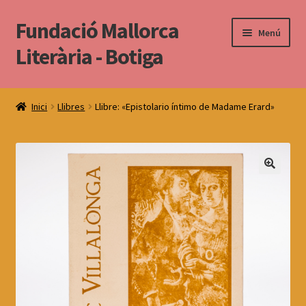
Fundació Mallorca
Salta
Vés
Menú
a
al
Literària - Botiga
navegació
contingut
Torna al web
Inici
Llibres
Llibre: «Epistolario íntimo de Madame Erard»