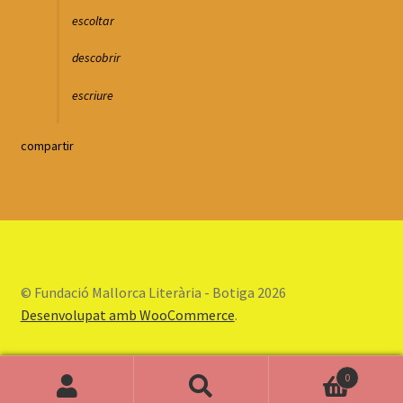
escoltar
descobrir
escriure
compartir
© Fundació Mallorca Literària - Botiga 2026
Desenvolupat amb WooCommerce
.
0
Cerca:
Cerca