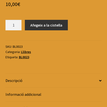
10,00
€
quantitat
Afegeix a la cistella
de
Llibre:
"Epistolario
íntimo
SKU:
BL0023
Categoria:
Llibres
de
Etiqueta:
BL0023
Madame
Erard"
Descripció
Informació addicional