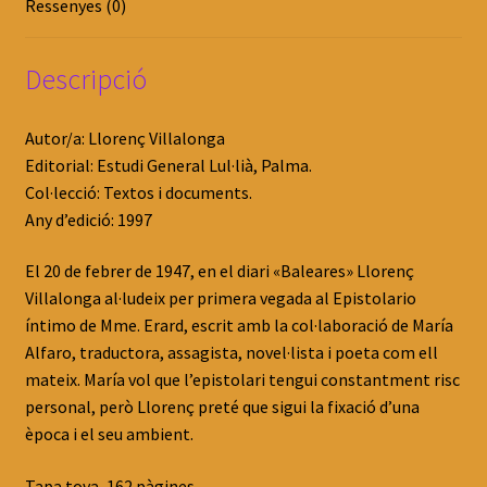
Ressenyes (0)
Descripció
Autor/a: Llorenç Villalonga
Editorial: Estudi General Lul·lià, Palma.
Col·lecció: Textos i documents.
Any d’edició: 1997
El 20 de febrer de 1947, en el diari «Baleares» Llorenç
Villalonga al·ludeix per primera vegada al Epistolario
íntimo de Mme. Erard, escrit amb la col·laboració de María
Alfaro, traductora, assagista, novel·lista i poeta com ell
mateix. María vol que l’epistolari tengui constantment risc
personal, però Llorenç preté que sigui la fixació d’una
època i el seu ambient.
Tapa tova, 162 pàgines.