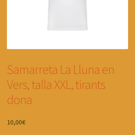
Samarreta La Lluna en
Vers, talla XXL, tirants
dona
10,00
€