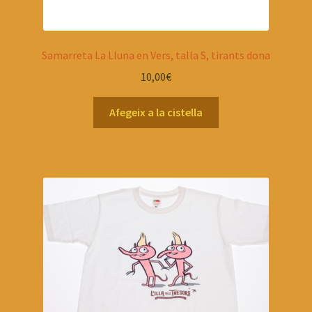
Samarreta La Lluna en Vers, talla S, tirants dona
10,00
€
Afegeix a la cistella