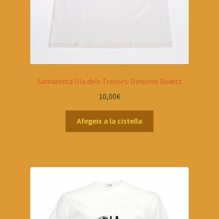
Samarreta Illa dels Tresors: Dimonis Boiets
10,00
€
Afegeix a la cistella