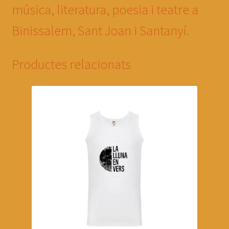
música, literatura, poesia i teatre a
Binissalem, Sant Joan i Santanyí.
Productes relacionats