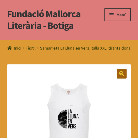
Fundació Mallorca
Salta
Vés
Menú
a
al
Literària - Botiga
navegació
contingut
Torna al web
Inici
Tèxtil
Samarreta La Lluna en Vers, talla XXL, tirants dona