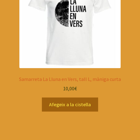
Samarreta La Lluna en Vers, tall L, màniga curta
10,00
€
Afegeix a la cistella