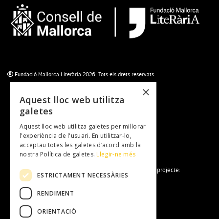
Fundació Mallorca Literària 2026. Tots els drets reservats.
×
Aquest lloc web utilitza
galetes
Subscriu-te al newsletter
Aquest lloc web utilitza galetes per millorar
NEWSLETTER
l'experiència de l'usuari. En utilitzar-lo,
acceptau totes les galetes d’acord amb la
nostra Política de galetes.
Llegir-ne més
La Fundació Mallorca Literària forma part del projecte:
ESTRICTAMENT NECESSÀRIES
RENDIMENT
ORIENTACIÓ