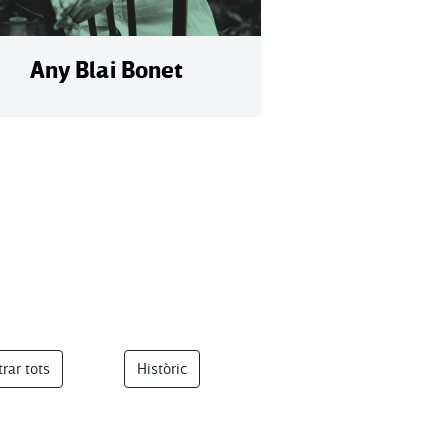
Any Blai Bonet
rar tots
Històric