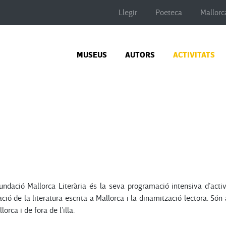
Llegir
Poeteca
Mallorc
MUSEUS
AUTORS
ACTIVITATS
undació Mallorca Literària és la seva programació intensiva d’activ
ació de la literatura escrita a Mallorca i la dinamització lectora. Són 
rca i de fora de l’illa.