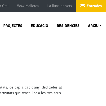
Entrades
a Oral
Wow Mallorca
La lluna en vers
PROJECTES
EDUCACIÓ
RESIDÈNCIES
ARXIU
itats, de cap a cap d’any, dedicades al
activitats que tenen lloc a les tres seus,