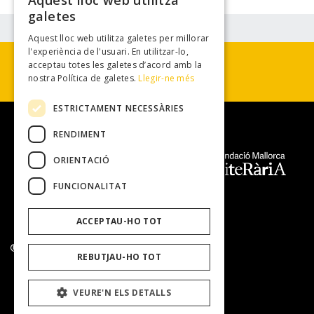
Aquest lloc web utilitza
galetes
Aquest lloc web utilitza galetes per millorar
l'experiència de l'usuari. En utilitzar-lo,
acceptau totes les galetes d’acord amb la
nostra Política de galetes.
Llegir-ne més
ESTRICTAMENT NECESSÀRIES
RENDIMENT
ORIENTACIÓ
FUNCIONALITAT
ACCEPTAU-HO TOT
Fundació Mallorca Literària 2026. Tots els drets reservats.
REBUTJAU-HO TOT
VEURE'N ELS DETALLS