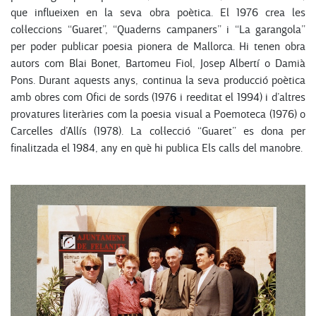
que influeixen en la seva obra poètica. El 1976 crea les
col·leccions “Guaret”, “Quaderns campaners” i “La garangola”
per poder publicar poesia pionera de Mallorca. Hi tenen obra
autors com Blai Bonet, Bartomeu Fiol, Josep Albertí o Damià
Pons. Durant aquests anys, continua la seva producció poètica
amb obres com Ofici de sords (1976 i reeditat el 1994) i d’altres
provatures literàries com la poesia visual a Poemoteca (1976) o
Carcelles d’Allís (1978). La col·lecció “Guaret” es dona per
finalitzada el 1984, any en què hi publica Els calls del manobre.