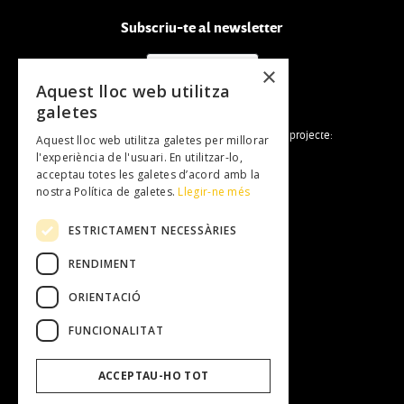
Subscriu-te al newsletter
NEWSLETTER
×
Aquest lloc web utilitza
galetes
La Fundació Mallorca Literària forma part del projecte:
Aquest lloc web utilitza galetes per millorar
l'experiència de l'usuari. En utilitzar-lo,
acceptau totes les galetes d’acord amb la
nostra Política de galetes.
Llegir-ne més
ESTRICTAMENT NECESSÀRIES
RENDIMENT
Fundació Mallorca Literària
Entitat
ORIENTACIÓ
Equip Humà
Transparència
FUNCIONALITAT
Treballa amb nosaltres
Perfil del contractant
ACCEPTAU-HO TOT