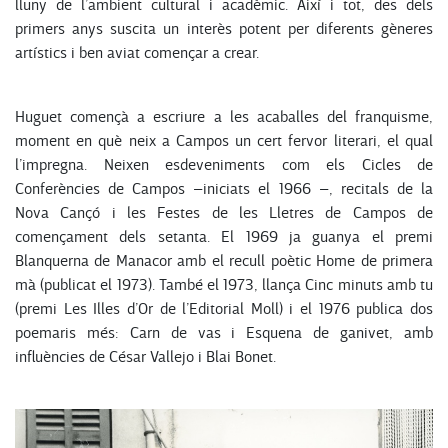
lluny de l’ambient cultural i acadèmic. Així i tot, des dels
primers anys suscita un interès potent per diferents gèneres
artístics i ben aviat començar a crear.
Huguet començà a escriure a les acaballes del franquisme,
moment en què neix a Campos un cert fervor literari, el qual
l’impregna. Neixen esdeveniments com els Cicles de
Conferències de Campos –iniciats el 1966 –, recitals de la
Nova Cançó i les Festes de les Lletres de Campos de
començament dels setanta. El 1969 ja guanya el premi
Blanquerna de Manacor amb el recull poètic Home de primera
mà (publicat el 1973). També el 1973, llança Cinc minuts amb tu
(premi Les Illes d’Or de l’Editorial Moll) i el 1976 publica dos
poemaris més: Carn de vas i Esquena de ganivet, amb
influències de César Vallejo i Blai Bonet.