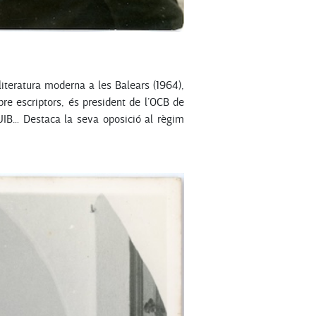
literatura moderna a les Balears (1964),
bre escriptors, és president de l’OCB de
 UIB… Destaca la seva oposició al règim