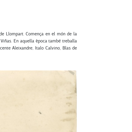
s de Llompart. Comença en el món de la
a Viñas. En aquella època també treballa
ente Aleixandre, Italo Calvino, Blas de