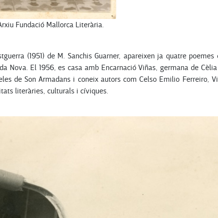
Arxiu Fundació Mallorca Literària.
postguerra (1951) de M. Sanchis Guarner, apareixen ja quatre poeme
o Vida Nova. El 1956, es casa amb Encarnació Viñas, germana de Cèli
les de Son Armadans i coneix autors com Celso Emilio Ferreiro, Vic
ats literàries, culturals i cíviques.