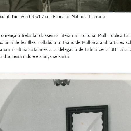
xant d'un avió (1957). Arxiu Fundació Mallorca Literària.
ença a treballar d’assessor literari a l’Editorial Moll. Publica La 
rània de les Illes, col·labora al Diario de Mallorca amb articles so
ratura i cultura catalanes a la delegació de Palma de la UB i a la
ts d’aquesta índole els anys seixanta.