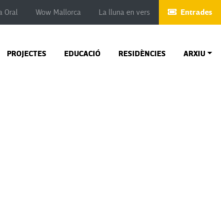
Entrades
a Oral
Wow Mallorca
La lluna en vers
PROJECTES
EDUCACIÓ
RESIDÈNCIES
ARXIU