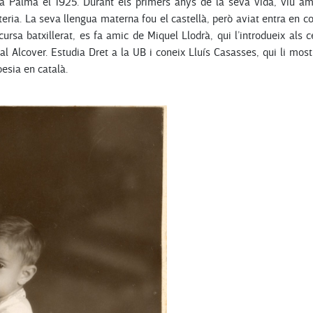
a Palma el 1925. Durant els primers anys de la seva vida, viu amb
teria. La seva llengua materna fou el castellà, però aviat entra en 
ursa batxillerat, es fa amic de Miquel Llodrà, qui l’introdueix als c
 Alcover. Estudia Dret a la UB i coneix Lluís Casasses, qui li most
esia en català.