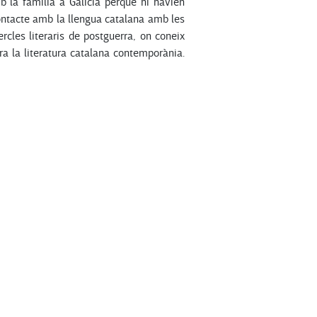
 la família a Galícia perquè hi havien
contacte amb la llengua catalana amb les
ercles literaris de postguerra, on coneix
ra la literatura catalana contemporània.