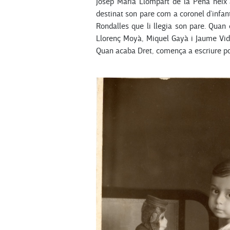
Josep Maria Llompart de la Peña neix 
destinat son pare com a coronel d’infan
Rondalles que li llegia son pare. Quan c
Llorenç Moyà, Miquel Gayà i Jaume Vidal
Quan acaba Dret, comença a escriure po