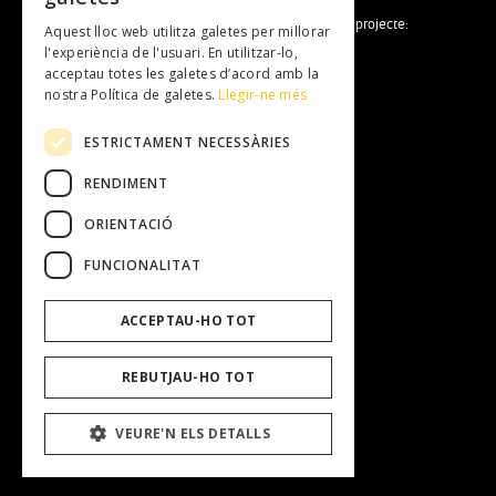
La Fundació Mallorca Literària forma part del projecte:
Aquest lloc web utilitza galetes per millorar
l'experiència de l'usuari. En utilitzar-lo,
acceptau totes les galetes d’acord amb la
nostra Política de galetes.
Llegir-ne més
ESTRICTAMENT NECESSÀRIES
RENDIMENT
Fundació Mallorca Literària
Entitat
ORIENTACIÓ
Equip Humà
Transparència
FUNCIONALITAT
Treballa amb nosaltres
Perfil del contractant
ACCEPTAU-HO TOT
REBUTJAU-HO TOT
Contacta
Avis Legal
VEURE'N ELS DETALLS
Política de galetes
Política de Privacitat
Política de Privacitat Xarxes Socials