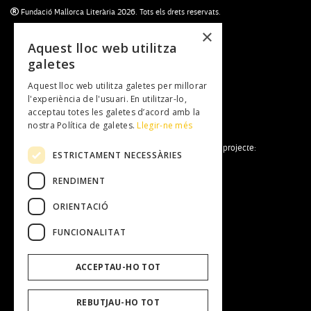
Fundació Mallorca Literària 2026. Tots els drets reservats.
×
Aquest lloc web utilitza
galetes
Subscriu-te al newsletter
Aquest lloc web utilitza galetes per millorar
NEWSLETTER
l'experiència de l'usuari. En utilitzar-lo,
acceptau totes les galetes d’acord amb la
nostra Política de galetes.
Llegir-ne més
La Fundació Mallorca Literària forma part del projecte:
ESTRICTAMENT NECESSÀRIES
RENDIMENT
ORIENTACIÓ
FUNCIONALITAT
Fundació Mallorca Literària
ACCEPTAU-HO TOT
Entitat
Equip Humà
Transparència
REBUTJAU-HO TOT