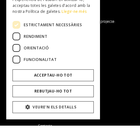
acceptau totes les galetes d’acord amb la
nostra Política de galetes.
Llegir-ne més
La Fundació Mallorca Literària forma part del projecte:
ESTRICTAMENT NECESSÀRIES
RENDIMENT
ORIENTACIÓ
FUNCIONALITAT
Fundació Mallorca Literària
ACCEPTAU-HO TOT
Entitat
Equip Humà
Transparència
REBUTJAU-HO TOT
Treballa amb nosaltres
Perfil del contractant
VEURE'N ELS DETALLS
Contacta
Avis Legal
Política de galetes