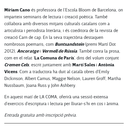
Míriam Cano
és professora de l’Escola Bloom de Barcelona, on
imparteix seminaris de lectura i creació poètica. També
col·labora amb diversos mitjans culturals catalans com a
articulista i periodista literària, i és coeditora de la revista de
creació Carn de cap. En la seva trajectòria destaquen
Buntsandstein
nombrosos poemaris, com
(premi Martí Dot
Ancoratge
Vermell de Rússia
2012),
i
. També conra la prosa,
La Comuna de París
com en el relat ‘
’, dins del volum conjunt
Cremen Cels
Martí Sales
Antònia
, escrit juntament amb
i
Vicens
. Com a traductora ha duit al català obres d’Emily
Dickinson, Albert Camus, Maggie Nelson, Lauren Groff, Martha
Nussbaum, Joana Russ y John Ashbery.
En aquest matí de LA COMA, oferirà una sessió extensa
d’exercicis d’escriptura i lectura per lliurar-s’hi en cos i ànima.
Entrada gratuïta amb inscripció prèvia.