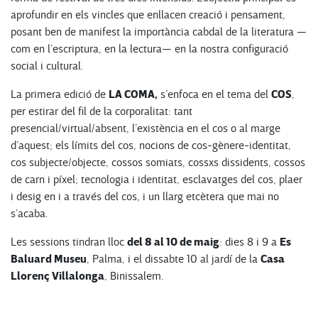
aprofundir en els vincles que enllacen creació i pensament,
posant ben de manifest la importància cabdal de la literatura —
com en l’escriptura, en la lectura— en la nostra configuració
social i cultural.
LA COMA,
COS
La primera edició de
s’enfoca en el tema del
,
per estirar del fil de la corporalitat: tant
presencial/virtual/absent, l’existència en el cos o al marge
d’aquest; els límits del cos, nocions de cos-gènere-identitat,
cos subjecte/objecte, cossos somiats, cossxs dissidents, cossos
de carn i píxel; tecnologia i identitat, esclavatges del cos, plaer
i desig en i a través del cos, i un llarg etcètera que mai no
s’acaba.
del 8 al 10 de maig
Es
Les sessions tindran lloc
: dies 8 i 9 a
Baluard Museu
Casa
, Palma, i el dissabte 10 al jardí de la
Llorenç Villalonga
, Binissalem.