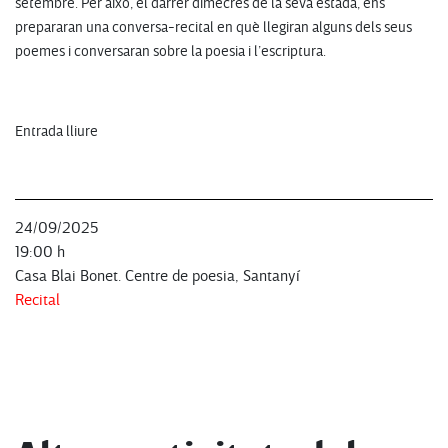
setembre. Per això, el darrer dimecres de la seva estada, ens
prepararan una conversa-recital en què llegiran alguns dels seus
poemes i conversaran sobre la poesia i l’escriptura.
Entrada lliure
24/09/2025
19:00 h
Casa Blai Bonet. Centre de poesia, Santanyí
Recital