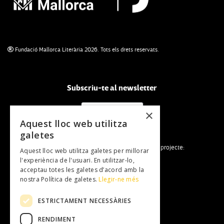
Fundació Mallorca Literària 2026. Tots els drets reservats.
Subscriu-te al newsletter
NEWSLETTER
×
Aquest lloc web utilitza
galetes
La Fundació Mallorca Literària forma part del projecte:
Aquest lloc web utilitza galetes per millorar
l'experiència de l'usuari. En utilitzar-lo,
acceptau totes les galetes d’acord amb la
nostra Política de galetes.
Llegir-ne més
ESTRICTAMENT NECESSÀRIES
RENDIMENT