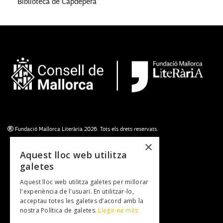
Biblioteca de Capdepera
Fundació Mallorca Literària 2026. Tots els drets reservats.
×
Aquest lloc web utilitza
galetes
Subscriu-te al newsletter
Aquest lloc web utilitza galetes per millorar
NEWSLETTER
l'experiència de l'usuari. En utilitzar-lo,
acceptau totes les galetes d’acord amb la
nostra Política de galetes.
Llegir-ne més