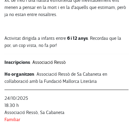
xic de fred i una natura esmorteïda que inevitablement ens
menen a pensar en la mort i en la d'aquells que estimam, però
ja no estan entre nosaltres.
6 i 12 anys
Activitat dirigida a infants entre
. Recordau que la
por, un cop vista, no fa por!
Inscripcions
:
Associació Ressò
Ho organitzen
: Associació Ressò de Sa Cabaneta en
col·laboració amb la Fundació Mallorca Literària
24/10/2025
18.30 h
Associació Ressò, Sa Cabaneta
Familiar