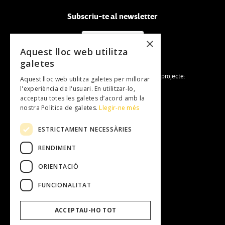
Subscriu-te al newsletter
NEWSLETTER
×
Aquest lloc web utilitza
galetes
La Fundació Mallorca Literària forma part del projecte:
Aquest lloc web utilitza galetes per millorar
l'experiència de l'usuari. En utilitzar-lo,
acceptau totes les galetes d’acord amb la
nostra Política de galetes.
Llegir-ne més
ESTRICTAMENT NECESSÀRIES
RENDIMENT
Fundació Mallorca Literària
Entitat
ORIENTACIÓ
Equip Humà
Transparència
FUNCIONALITAT
Treballa amb nosaltres
Perfil del contractant
ACCEPTAU-HO TOT