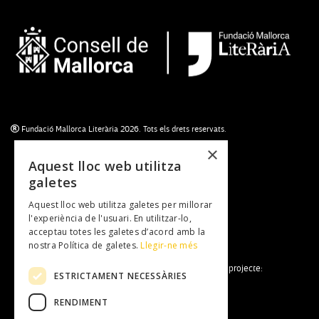
Fundació Mallorca Literària 2026. Tots els drets reservats.
×
Aquest lloc web utilitza
galetes
Subscriu-te al newsletter
Aquest lloc web utilitza galetes per millorar
NEWSLETTER
l'experiència de l'usuari. En utilitzar-lo,
acceptau totes les galetes d’acord amb la
nostra Política de galetes.
Llegir-ne més
La Fundació Mallorca Literària forma part del projecte:
ESTRICTAMENT NECESSÀRIES
RENDIMENT