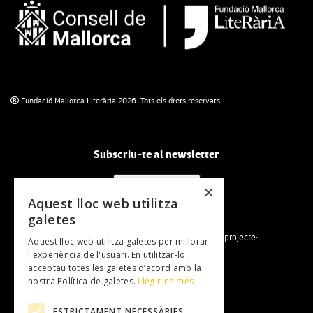
Fundació Mallorca Literària 2026. Tots els drets reservats.
Subscriu-te al newsletter
NEWSLETTER
×
Aquest lloc web utilitza
galetes
La Fundació Mallorca Literària forma part del projecte:
Aquest lloc web utilitza galetes per millorar
l'experiència de l'usuari. En utilitzar-lo,
acceptau totes les galetes d’acord amb la
nostra Política de galetes.
Llegir-ne més
ESTRICTAMENT NECESSÀRIES