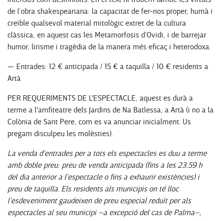
de l’obra shakespeariana: la capacitat de fer-nos proper, humà i
creïble qualsevol material mitològic extret de la cultura
clàssica, en aquest cas les Metamorfosis d’Ovidi, i de barrejar
humor, lirisme i tragèdia de la manera més eficaç i heterodoxa.
— Entrades: 12 € anticipada / 15 € a taquilla / 10 € residents a
Artà
PER REQUERIMENTS DE L'ESPECTACLE, aquest es durà a
terme a l'amfiteatre dels Jardins de Na Batlessa, a Artà (i no a la
Colònia de Sant Pere, com es va anunciar inicialment. Us
pregam disculpeu les molèsties).
La venda d’entrades per a tots els espectacles es duu a terme
amb doble preu: preu de venda anticipada (fins a les 23.59 h
del dia anterior a l’espectacle o fins a exhaurir existències) i
preu de taquilla. Els residents als municipis on té lloc
l’esdeveniment gaudeixen de preu especial reduït per als
espectacles al seu municipi –a excepció del cas de Palma–,