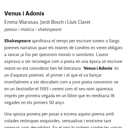
Venus i Adonis
Emma Vilarasau, Jordi Bosch i Lluís Claret
poesia / música / shakespeare
Shakespeare
aprofitava el temps per escriure sonets o llargs
poemes narratius quan els teatres de Londres es veien obligats
a tancar ja fos per qüestions morals o sanitàries. L’autor
aspirava a ser reconegut com a poeta en una època on escriure
Venus i Adonis
teatre no era considerat ben bé literatura. ‘
’ és
un d’aquests poemes, el primer i el que el va llançar
triomfalment a ser descobert com a jove poeta convertint-se
en un
bestseller
el 1593 i veient com el seu nom apareixia
imprès per primera vegada en un llibre que es reeditaria 16
vegades en els primers 50 anys.
Una aposta pionera per posar a escena aquest poema amb
volades retòriques exquisides, sensualitat i erotisme tant
intensos com desinhibits. En el text hi trobem també les virtuts