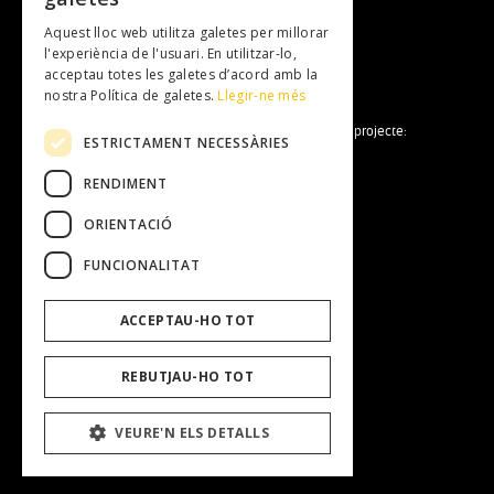
Subscriu-te al newsletter
Aquest lloc web utilitza galetes per millorar
NEWSLETTER
l'experiència de l'usuari. En utilitzar-lo,
acceptau totes les galetes d’acord amb la
nostra Política de galetes.
Llegir-ne més
La Fundació Mallorca Literària forma part del projecte:
ESTRICTAMENT NECESSÀRIES
RENDIMENT
ORIENTACIÓ
FUNCIONALITAT
Fundació Mallorca Literària
ACCEPTAU-HO TOT
Entitat
Equip Humà
Transparència
REBUTJAU-HO TOT
Treballa amb nosaltres
Perfil del contractant
VEURE'N ELS DETALLS