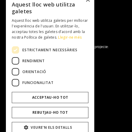
Aquest lloc web utilitza
galetes
Subscriu-te al newsletter
Aquest lloc web utilitza galetes per millorar
NEWSLETTER
l'experiència de l'usuari. En utilitzar-lo,
acceptau totes les galetes d’acord amb la
nostra Política de galetes.
Llegir-ne més
La Fundació Mallorca Literària forma part del projecte:
ESTRICTAMENT NECESSÀRIES
RENDIMENT
ORIENTACIÓ
FUNCIONALITAT
Fundació Mallorca Literària
ACCEPTAU-HO TOT
Entitat
Equip Humà
Transparència
REBUTJAU-HO TOT
Treballa amb nosaltres
Perfil del contractant
VEURE'N ELS DETALLS