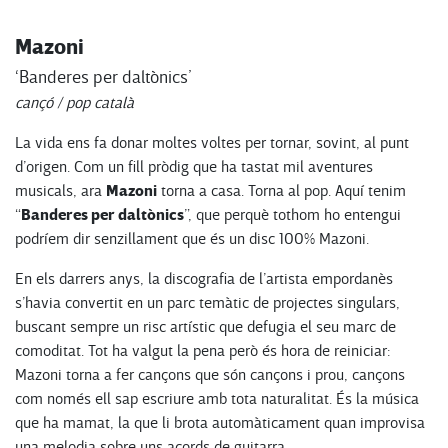
Mazoni
‘Banderes per daltònics’
cançó / pop català
La vida ens fa donar moltes voltes per tornar, sovint, al punt
d’origen. Com un fill pròdig que ha tastat mil aventures
Mazoni
musicals, ara
torna a casa. Torna al pop. Aquí tenim
Banderes per daltònics
“
”, que perquè tothom ho entengui
podríem dir senzillament que és un disc 100% Mazoni.
En els darrers anys, la discografia de l’artista empordanès
s’havia convertit en un parc temàtic de projectes singulars,
buscant sempre un risc artístic que defugia el seu marc de
comoditat. Tot ha valgut la pena però és hora de reiniciar:
Mazoni torna a fer cançons que són cançons i prou, cançons
com només ell sap escriure amb tota naturalitat. És la música
que ha mamat, la que li brota automàticament quan improvisa
una melodia sobre uns acords de guitarra.