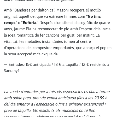
Amb “Banderes per daltònics”, Mazoni recupera el motllo
No tinc
original, aquell del que va extreure himnes com “
temps
Eufòria
” o “
”. Després d’un silenci discogràfic de quatre
anys, Jaume Pla ha reconnectat de ple amb l’esperit dels inicis,
la idea romàntica de fer cançons per gust, per instint. La
vitalitat, les melodies instantànies tornen al centre
d’operacions del compositor empordanès, que abraça el pop en
la seva accepció més exquisida.
— Entrades: 15€ anticipada / 18 € a taquilla / 12 € residents a
Santanyí
La venda d’entrades per a tots els espectacles es duu a terme
amb doble preu: preu de venda anticipada (fins a les 23.59 h
del dia anterior a l’espectacle o fins a exhaurir existències) i
preu de taquilla. Els residents als municipis on té lloc
l’esdeveniment gaudeixen de preu especial reduït per als