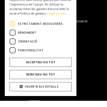
NEWSLETTER
l'experiència de l'usuari. En utilitzar-lo,
acceptau totes les galetes d’acord amb la
nostra Política de galetes.
Llegir-ne més
La Fundació Mallorca Literària forma part del projecte:
ESTRICTAMENT NECESSÀRIES
RENDIMENT
ORIENTACIÓ
FUNCIONALITAT
Fundació Mallorca Literària
ACCEPTAU-HO TOT
Entitat
Equip Humà
Transparència
REBUTJAU-HO TOT
Treballa amb nosaltres
Perfil del contractant
VEURE'N ELS DETALLS
Contacta
Avis Legal