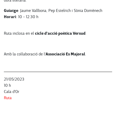
obra literària.
Guiatge
: Jaume Vallbona, Pep Estelrich i Sònia Domènech
Horari
: 10 - 12.30 h
cicle d'acció poètica Versud
Ruta inclosa en el
.
Associació Es Majoral
Amb la col·laboració de l'
.
21/05/2023
10 h
Cala d'Or
Ruta