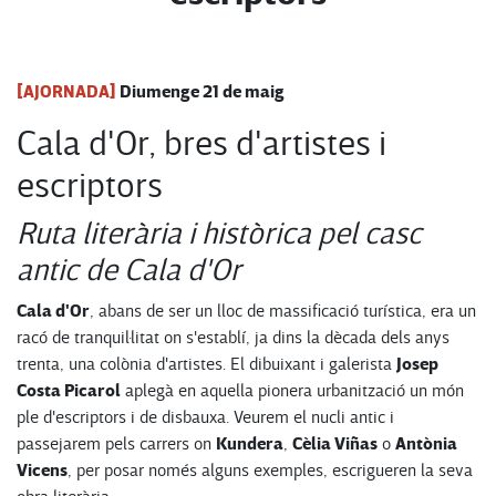
[AJORNADA]
Diumenge 21 de maig
Cala d'Or, bres d'artistes i
escriptors
Ruta literària i històrica pel casc
antic de Cala d'Or
Cala d'Or
, abans de ser un lloc de massificació turística, era un
racó de tranquil·litat on s'establí, ja dins la dècada dels anys
Josep
trenta, una colònia d'artistes. El dibuixant i galerista
Costa Picarol
aplegà en aquella pionera urbanització un món
ple d'escriptors i de disbauxa. Veurem el nucli antic i
Kundera
Cèlia Viñas
Antònia
passejarem pels carrers on
,
o
Vicens
, per posar només alguns exemples, escrigueren la seva