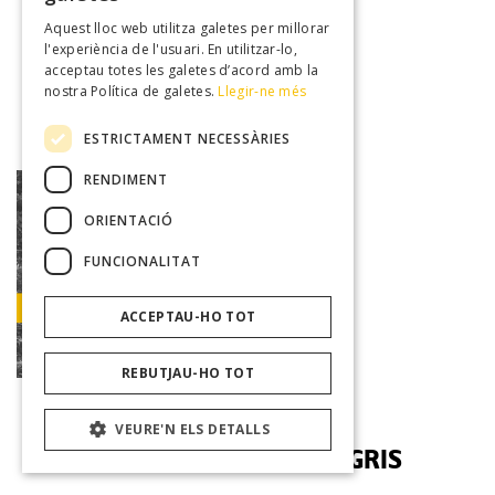
Aquest lloc web utilitza galetes per millorar
MAGALÍ SARE: Esponja
l'experiència de l'usuari. En utilitzar-lo,
acceptau totes les galetes d’acord amb la
27/08/2022
nostra Política de galetes.
Llegir-ne més
lv
ESTRICTAMENT NECESSÀRIES
RENDIMENT
ORIENTACIÓ
FUNCIONALITAT
ACCEPTAU-HO TOT
Concert
REBUTJAU-HO TOT
VEURE'N ELS DETALLS
MAGALÍ SARE & SEBASTIÀ GRIS