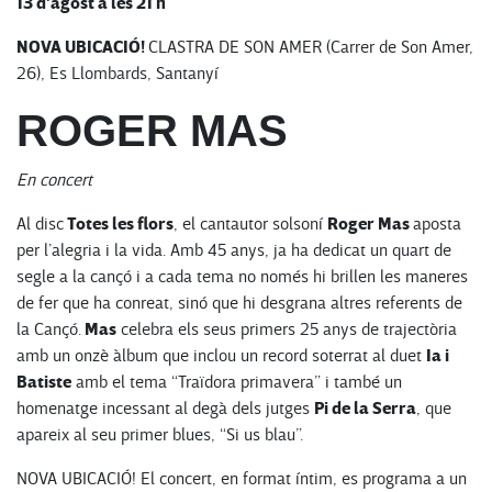
13 d'agost a les 21 h
NOVA UBICACIÓ!
CLASTRA DE SON AMER (Carrer de Son Amer,
26), Es Llombards, Santanyí
ROGER MAS
En concert
Totes les flors
Roger Mas
Al disc
, el cantautor solsoní
aposta
per l’alegria i la vida. Amb 45 anys, ja ha dedicat un quart de
segle a la cançó i a cada tema no només hi brillen les maneres
de fer que ha conreat, sinó que hi desgrana altres referents de
Mas
la Cançó.
celebra els seus primers 25 anys de trajectòria
Ia i
amb un onzè àlbum que inclou un record soterrat al duet
Batiste
amb el tema “Traïdora primavera” i també un
Pi de la Serra
homenatge incessant al degà dels jutges
, que
apareix al seu primer blues, “Si us blau”.
NOVA UBICACIÓ!
El concert, en format íntim, es programa a un