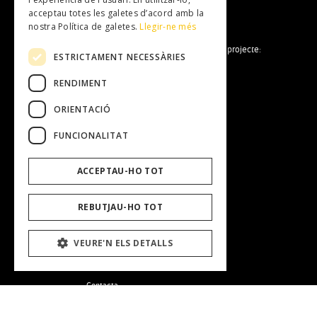
acceptau totes les galetes d’acord amb la
nostra Política de galetes.
Llegir-ne més
La Fundació Mallorca Literària forma part del projecte:
ESTRICTAMENT NECESSÀRIES
RENDIMENT
ORIENTACIÓ
FUNCIONALITAT
Fundació Mallorca Literària
ACCEPTAU-HO TOT
Entitat
Equip Humà
Transparència
REBUTJAU-HO TOT
Treballa amb nosaltres
Perfil del contractant
VEURE'N ELS DETALLS
Contacta
Avis Legal
Política de galetes