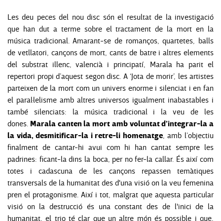
Les deu peces del nou disc són el resultat de la investigació
que han dut a terme sobre el tractament de la mort en la
música tradicional. Amarant-se de romanços, quartetes, balls
de vetllatori, cançons de mort, cants de batre i altres elements
del substrat illenc, valencià i principatí, Marala ha parit el
repertori propi d’aquest segon disc. A ‘Jota de morir’, les artistes
parteixen de la mort com un univers enorme i silenciat i en fan
el paral·lelisme amb altres universos igualment inabastables i
també silenciats: la música tradicional i la veu de les
Marala canten la mort amb voluntat d’integrar-la a
dones.
la vida, desmitificar-la i retre-li homenatge
, amb l’objectiu
finalment de cantar-hi avui com hi han cantat sempre les
padrines: ficant-la dins la boca, per no fer-la callar. És així com
totes i cadascuna de les cançons repassen temàtiques
transversals de la humanitat des d'una visió on la veu femenina
pren el protagonisme. Així i tot, malgrat que aquesta particular
visió on la destrucció és una constant des de l'inici de la
humanitat, el trio té clar que un altre món és possible i que,