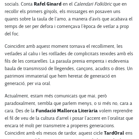
Rafel Ginard
socials. Conta
en el
Calendari Folklòric
que en
recollir els primers gínjols, els missatges en posaven uns
quants sobre la taula de l’amo, a manera d’avís que acabava el
temps de ser per defora i començava l’època de vetlar a prop
del foc.
Coincidint amb aquest moment tornava el recolliment, les
vetlades al caliu i les rotllades de complicitats teixides amb els
fils de les contarelles. La paraula prenia empenta i esdevenia
baula de transmissió de llegendes, cançons, acudits o dites. Un
patrimoni immaterial que hem heretat de generació en
generació, per via oral.
Actualment, estam més comunicats que mai, però
paradoxalment, sembla que parlem menys, o si més no, cara a
Fundació Mallorca Literària
cara. Des de la
volem reprendre
el fil de veu de la cultura d’arrel i posar l’accent en l’oralitat que
encara té molt per transmetre a properes generacions.
TardOral
Coincidint amb els mesos de tardor, aquest cicle
ens