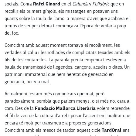
Rafel Ginard
socials. Conta
en el
Calendari Folklòric
que en
recollir els primers gínjols, els missatges en posaven uns
quants sobre la taula de l’amo, a manera d’avís que acabava el
temps de ser per defora i començava l’època de vetlar a prop
del foc.
Coincidint amb aquest moment tornava el recolliment, les
vetlades al caliu i les rotllades de complicitats teixides amb els
fils de les contarelles. La paraula prenia empenta i esdevenia
baula de transmissió de llegendes, cançons, acudits o dites. Un
patrimoni immaterial que hem heretat de generació en
generació, per via oral.
Actualment, estam més comunicats que mai, però
paradoxalment, sembla que parlem menys, o si més no, cara a
Fundació Mallorca Literària
cara. Des de la
volem reprendre
el fil de veu de la cultura d’arrel i posar l’accent en l’oralitat que
encara té molt per transmetre a properes generacions.
TardOral
Coincidint amb els mesos de tardor, aquest cicle
ens