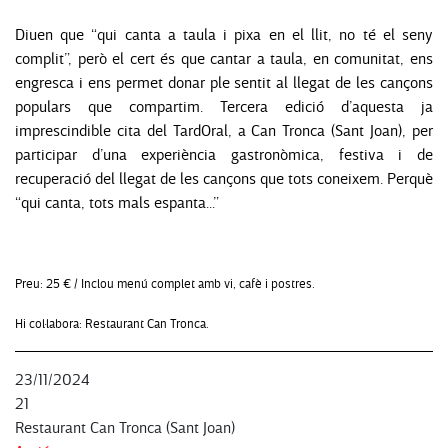
Diuen que “qui canta a taula i pixa en el llit, no té el seny
complit”, però el cert és que cantar a taula, en comunitat, ens
engresca i ens permet donar ple sentit al llegat de les cançons
populars que compartim. Tercera edició d’aquesta ja
imprescindible cita del TardOral, a
Can Tronca
(Sant Joan), per
participar d’una experiència gastronòmica, festiva i de
recuperació del llegat de les cançons que tots coneixem. Perquè
“qui canta, tots mals espanta...”
Preu:
25 € / Inclou menú complet amb vi, cafè i postres.
Hi col·labora: Restaurant Can Tronca.
23/11/2024
21
Restaurant Can Tronca (Sant Joan)