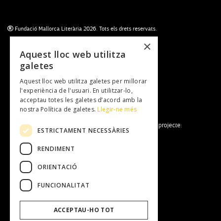
Fundació Mallorca Literària 2026. Tots els drets reservats.
×
Aquest lloc web utilitza
galetes
Subscriu-te al newsletter
Aquest lloc web utilitza galetes per millorar
NEWSLETTER
l'experiència de l'usuari. En utilitzar-lo,
acceptau totes les galetes d’acord amb la
nostra Política de galetes.
Llegir-ne més
La Fundació Mallorca Literària forma part del projecte:
ESTRICTAMENT NECESSÀRIES
RENDIMENT
ORIENTACIÓ
FUNCIONALITAT
Fundació Mallorca Literària
ACCEPTAU-HO TOT
Entitat