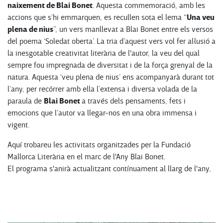
naixement de Blai Bonet
.
Aquesta commemoració, amb les
Una veu
accions que s’hi emmarquen, es recullen sota el lema “
plena de nius
”, un vers manllevat a Blai Bonet entre els versos
del poema ‘Soledat oberta’. La tria d’aquest vers vol fer al·lusió a
la inesgotable creativitat literària de l'autor, la veu del qual
sempre fou impregnada de diversitat i de la força grenyal de la
natura. Aquesta ‘veu plena de nius’ ens acompanyarà durant tot
l’any, per recórrer amb ella l’extensa i diversa volada de la
Blai Bonet
paraula de
a través dels pensaments, fets i
emocions que l’autor va llegar-nos en una obra immensa i
vigent.
Aquí trobareu les activitats organitzades per la Fundació
Mallorca Literària en el marc de l'Any Blai Bonet.
El programa s'anirà actualitzant contínuament al llarg de l'any,