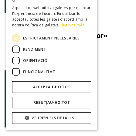
Exposició
Aquest lloc web utilitza galetes per millorar
l'experiència de l'usuari. En utilitzar-lo,
acceptau totes les galetes d’acord amb la
nostra Política de galetes.
Llegir-ne més
Blai Bonet «De claror i de cor»
ESTRICTAMENT NECESSÀRIES
10/09/2026
RENDIMENT
Biblioteca de Muro
ORIENTACIÓ
FUNCIONALITAT
ACCEPTAU-HO TOT
REBUTJAU-HO TOT
VEURE'N ELS DETALLS
Exposició