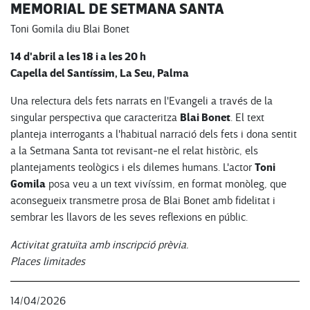
MEMORIAL DE SETMANA SANTA
Toni Gomila diu Blai Bonet
14 d'abril a les 18 i a les 20 h
Capella del Santíssim, La Seu, Palma
Una relectura dels fets narrats en l'Evangeli a través de la
Blai Bonet
singular perspectiva que caracteritza
. El text
planteja interrogants a l'habitual narració dels fets i dona sentit
a la Setmana Santa tot revisant-ne el relat històric, els
Toni
plantejaments teològics i els dilemes humans. L'actor
Gomila
posa veu a un text vivíssim, en format monòleg, que
aconsegueix transmetre prosa de Blai Bonet amb fidelitat i
sembrar les llavors de les seves reflexions en públic.
Activitat gratuïta amb inscripció prèvia.
Places limitades
14/04/2026