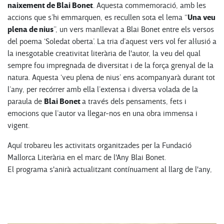
naixement de Blai Bonet
.
Aquesta commemoració, amb les
Una veu
accions que s’hi emmarquen, es recullen sota el lema “
plena de nius
”, un vers manllevat a Blai Bonet entre els versos
del poema ‘Soledat oberta’. La tria d’aquest vers vol fer al·lusió a
la inesgotable creativitat literària de l'autor, la veu del qual
sempre fou impregnada de diversitat i de la força grenyal de la
natura. Aquesta ‘veu plena de nius’ ens acompanyarà durant tot
l’any, per recórrer amb ella l’extensa i diversa volada de la
Blai Bonet
paraula de
a través dels pensaments, fets i
emocions que l’autor va llegar-nos en una obra immensa i
vigent.
Aquí trobareu les activitats organitzades per la Fundació
Mallorca Literària en el marc de l'Any Blai Bonet.
El programa s'anirà actualitzant contínuament al llarg de l'any,