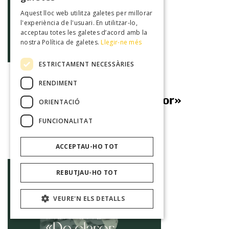
Aquest lloc web utilitza galetes per millorar
l'experiència de l'usuari. En utilitzar-lo,
acceptau totes les galetes d’acord amb la
nostra Política de galetes.
Llegir-ne més
Exposició
ESTRICTAMENT NECESSÀRIES
RENDIMENT
Blai Bonet «De claror i de cor»
ORIENTACIÓ
FUNCIONALITAT
10/09/2026
Biblioteca de Muro
ACCEPTAU-HO TOT
REBUTJAU-HO TOT
VEURE'N ELS DETALLS