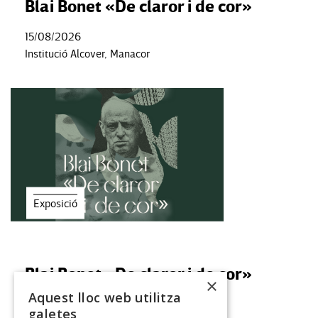
Blai Bonet «De claror i de cor»
15/08/2026
Institució Alcover, Manacor
Exposició
Blai Bonet «De claror i de cor»
×
Aquest lloc web utilitza
01/09/2026
galetes