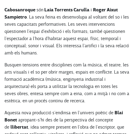
Cabosanroque
Laia Torrents Carulla
Roger Aixut
són
i
Sampietro
. La seva feina es desenvolupa al voltant del so i les
seves capacitats performatives. Les seves intervencions
qüestionen l’espai d’exhibició i els formats; també qüestionen
l’espectador a l’hora d’habitar aquest espai, físic, temporal i
conceptual; sonor i visual. Els interessa l’artifici i la seva relació
amb els humans.
Busquen tensions entre disciplines com la música, el teatre, les
arts visuals i el so per obrir marges, espais en conflicte. La seva
formació acadèmica (música, enginyeria industrial i
arquitectura) els porta a utilitzar la tecnologia en totes les
seves obres, entesa sempre com a eina, com a mitjà i no com a
estètica, en un procés continu de recerca.
Blai
Aquesta nova producció s’endinsa en l’univers poètic de
Bonet
apropant-s’hi des de la perspectiva del concepte
llibertat
de
, idea sempre present en l’obra de l’escriptor, que