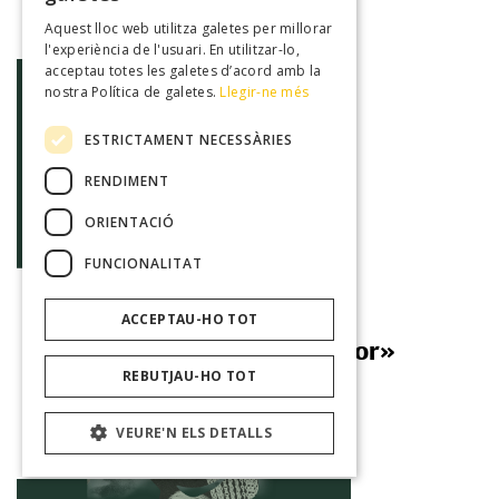
Biblioteca de Sineu
Aquest lloc web utilitza galetes per millorar
l'experiència de l'usuari. En utilitzar-lo,
acceptau totes les galetes d’acord amb la
nostra Política de galetes.
Llegir-ne més
ESTRICTAMENT NECESSÀRIES
RENDIMENT
ORIENTACIÓ
Exposició
FUNCIONALITAT
ACCEPTAU-HO TOT
Blai Bonet «De claror i de cor»
REBUTJAU-HO TOT
10/09/2026
Biblioteca de Muro
VEURE'N ELS DETALLS