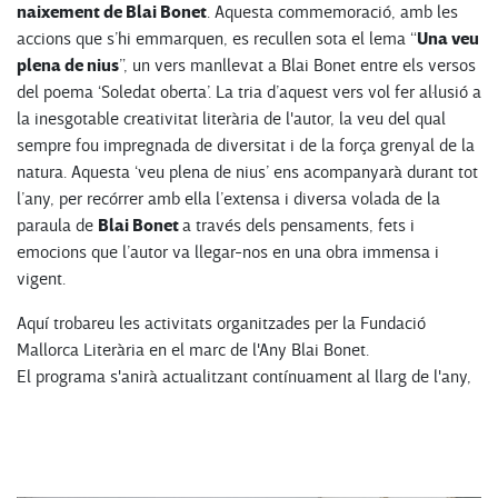
naixement de Blai Bonet
.
Aquesta commemoració, amb les
Una veu
accions que s’hi emmarquen, es recullen sota el lema “
plena de nius
”, un vers manllevat a Blai Bonet entre els versos
del poema ‘Soledat oberta’. La tria d’aquest vers vol fer al·lusió a
la inesgotable creativitat literària de l'autor, la veu del qual
sempre fou impregnada de diversitat i de la força grenyal de la
natura. Aquesta ‘veu plena de nius’ ens acompanyarà durant tot
l’any, per recórrer amb ella l’extensa i diversa volada de la
Blai Bonet
paraula de
a través dels pensaments, fets i
emocions que l’autor va llegar-nos en una obra immensa i
vigent.
Aquí trobareu les activitats organitzades per la Fundació
Mallorca Literària en el marc de l'Any Blai Bonet.
El programa s'anirà actualitzant contínuament al llarg de l'any,