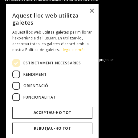
×
Aquest lloc web utilitza
galetes
Subscriu-te al newsletter
Aquest lloc web utilitza galetes per millorar
NEWSLETTER
l'experiència de l'usuari. En utilitzar-lo,
acceptau totes les galetes d’acord amb la
nostra Política de galetes.
Llegir-ne més
La Fundació Mallorca Literària forma part del projecte:
ESTRICTAMENT NECESSÀRIES
RENDIMENT
ORIENTACIÓ
FUNCIONALITAT
Fundació Mallorca Literària
ACCEPTAU-HO TOT
Entitat
Equip Humà
Transparència
REBUTJAU-HO TOT
Treballa amb nosaltres