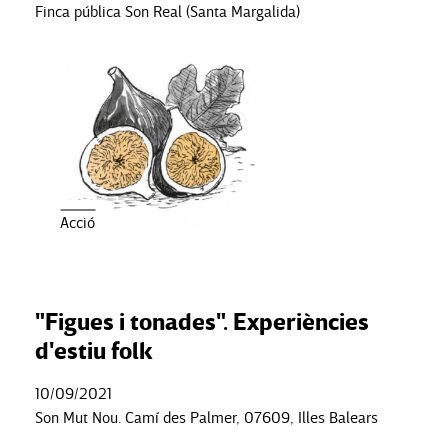
Finca pública Son Real (Santa Margalida)
Acció
"Figues i tonades". Experiències
d'estiu folk
10/09/2021
Son Mut Nou. Camí des Palmer, 07609, Illes Balears